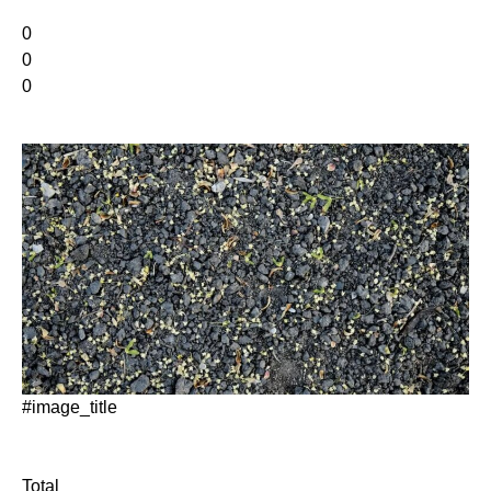
0
0
0
#image_title
Total