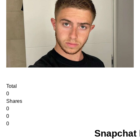
Total
0
Shares
0
0
0
Snapchat