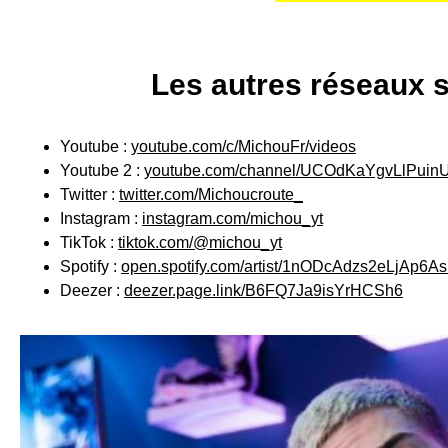
Les autres réseaux 
Youtube :
youtube.com/c/MichouFr/videos
Youtube 2 :
youtube.com/channel/UCOdKaYgvLlPuin
Twitter :
twitter.com/Michoucroute_
Instagram :
instagram.com/michou_yt
TikTok :
tiktok.com/@michou_yt
Spotify :
open.spotify.com/artist/1nODcAdzs2eLjAp
Deezer :
deezer.page.link/B6FQ7Ja9isYrHCSh6