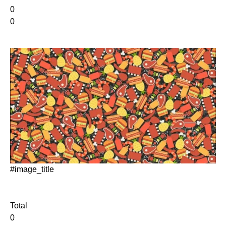
0
0
#image_title
Total
0