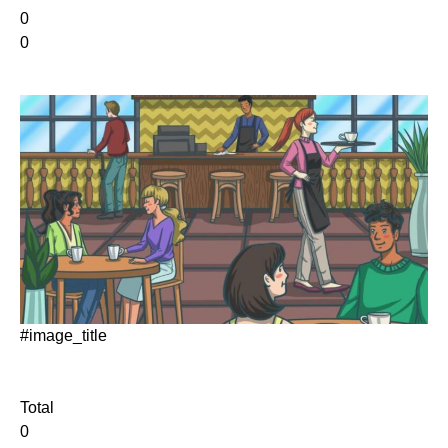
0
0
#image_title
Total
0