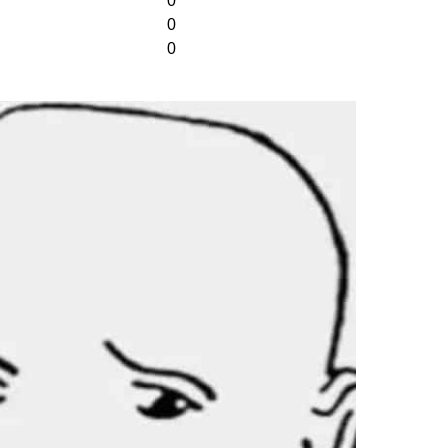
0
0
0