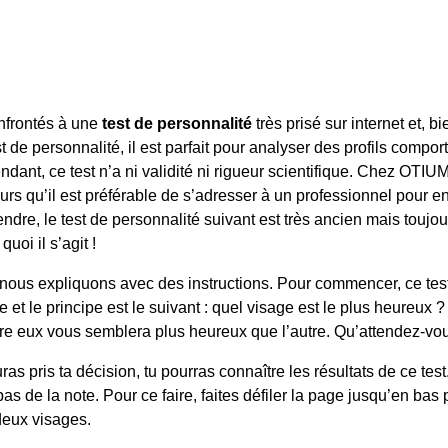
frontés à une
test de personnalité
très prisé sur internet et, bi
st de personnalité, il est parfait pour analyser des profils comp
dant, ce test n’a ni validité ni rigueur scientifique. Chez OTIU
rs qu’il est préférable de s’adresser à un professionnel pour en
endre, le test de personnalité suivant est très ancien mais toujou
quoi il s’agit !
nous expliquons avec des instructions. Pour commencer, ce tes
ue et le principe est le suivant : quel visage est le plus heureux 
ntre eux vous semblera plus heureux que l’autre. Qu’attendez-vo
ras pris ta décision, tu pourras connaître les résultats de ce test
as de la note. Pour ce faire, faites défiler la page jusqu’en bas 
deux visages.