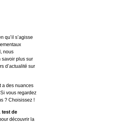
en qu’il s’agisse
ortementaux
M, nous
 savoir plus sur
rs d’actualité sur
t a des nuances
? Si vous regardez
us ? Choisissez !
.
test de
pour découvrir la