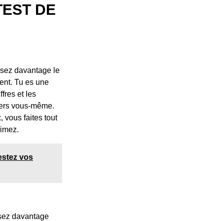
TEST DE
lisez davantage le
ment. Tu es une
fres et les
nvers vous-même.
vous faites tout
aimez.
estez vos
isez davantage