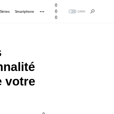
0
0
Séries
Smartphone
DARK
0
s
nnalité
e votre