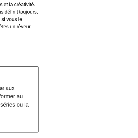
et la créativité.
 définit toujours,
 si vous le
êtes un rêveur,
se aux
nformer au
séries ou la