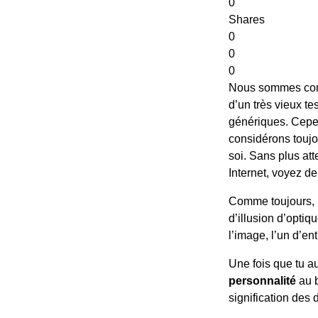
0
Shares
0
0
0
Nous sommes con
d’un très vieux te
génériques. Cepen
considérons toujou
soi. Sans plus att
Internet, voyez de 
Comme toujours, 
d’illusion d’optiq
l’image, l’un d’e
Une fois que tu au
personnalité
au b
signification des 