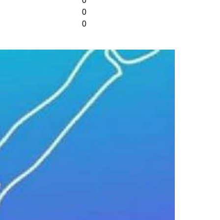
0
0
0