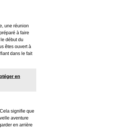
e, une réunion
préparé à faire
 le début du
s êtes ouvert à
iant dans le fait
rotéger en
Cela signifie que
velle aventure
garder en arrière