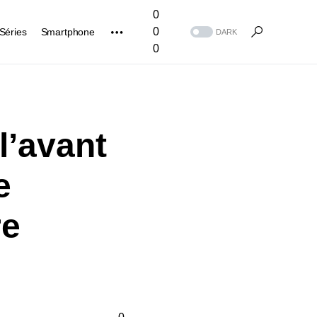
0
0
Séries
Smartphone
DARK
0
l’avant
e
re