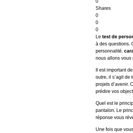
0
Shares
0
0
0
Le
test de perso
à des questions. 
personnalité.
car
nous allons vous r
Il est important d
outre, il s’agit d
projets d’avenir. C
prédire vos object
Quel est le princ
pantalon. Le princ
réponse vous révé
Une fois que vous