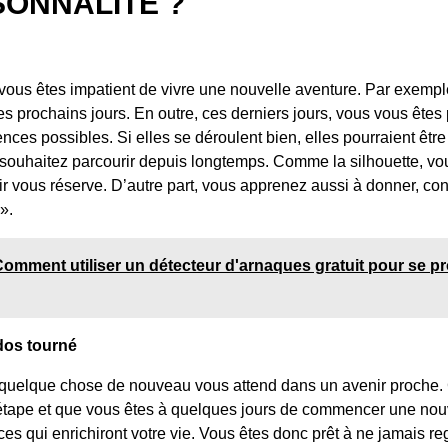
SONNALITÉ ?
 vous êtes impatient de vivre une nouvelle aventure. Par exempl
s prochains jours. En outre, ces derniers jours, vous vous êtes 
nces possibles. Si elles se déroulent bien, elles pourraient être
ouhaitez parcourir depuis longtemps. Comme la silhouette, vou
ir vous réserve. D’autre part, vous apprenez aussi à donner, conf
».
omment utiliser un détecteur d'arnaques gratuit pour se p
dos tourné
e quelque chose de nouveau vous attend dans un avenir proche. 
étape et que vous êtes à quelques jours de commencer une nou
es qui enrichiront votre vie. Vous êtes donc prêt à ne jamais re