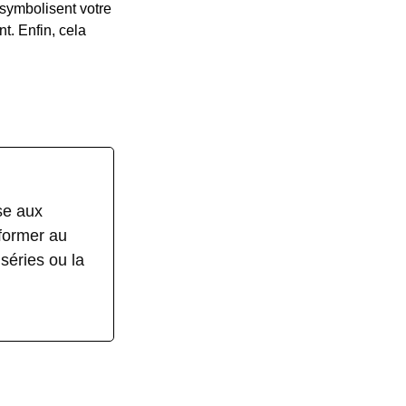
s symbolisent votre
t. Enfin, cela
se aux
nformer au
séries ou la