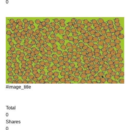
0
#image_title
Total
0
Shares
0