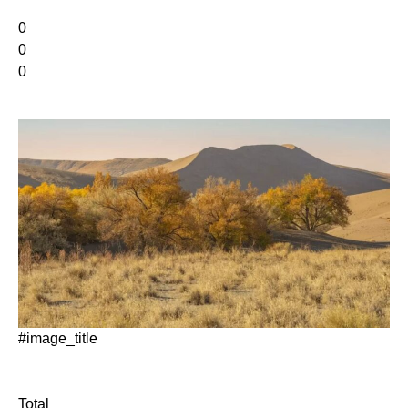
0
0
0
#image_title
Total