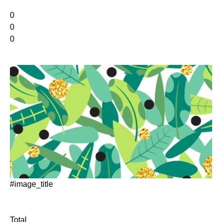
0
0
0
#image_title
Total