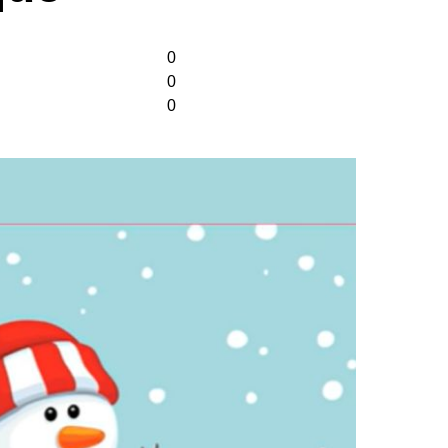
0
0
0