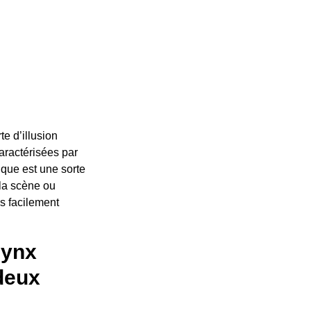
te d’illusion
aractérisées par
tique est une sorte
la scène ou
s facilement
lynx
 deux