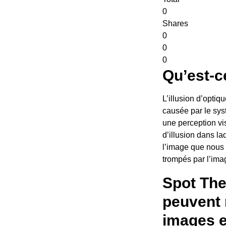
0
Shares
0
0
0
Qu’est-ce
L’illusion d’optiq
causée par le syst
une perception vis
d’illusion dans l
l’image que nous 
trompés par l’ima
Spot The
peuvent 
images e