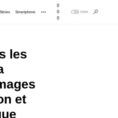
0
0
Séries
Smartphone
DARK
0
s les
a
images
on et
que