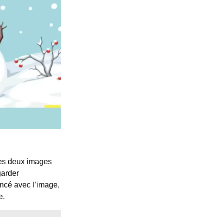
 ces deux images
garder
incé avec l’image,
e.