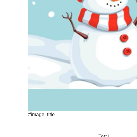
#image_title
Total