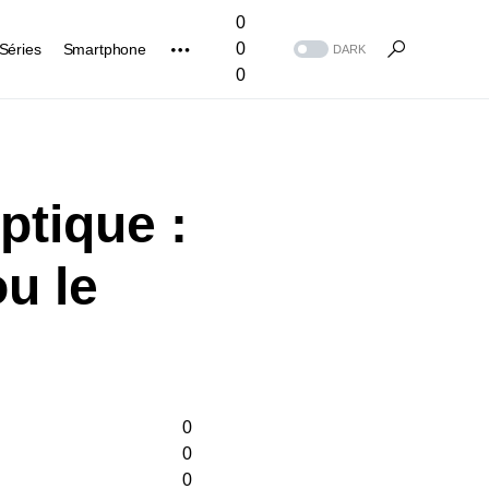
0
0
Séries
Smartphone
DARK
0
ptique :
u le
0
0
0