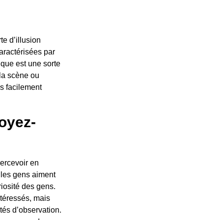
te d’illusion
aractérisées par
tique est une sorte
la scène ou
s facilement
voyez-
percevoir en
 les gens aiment
riosité des gens.
ntéressés, mais
tés d’observation.