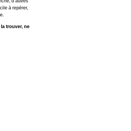
nche, d’autres
cile à repérer,
e.
la trouver, ne