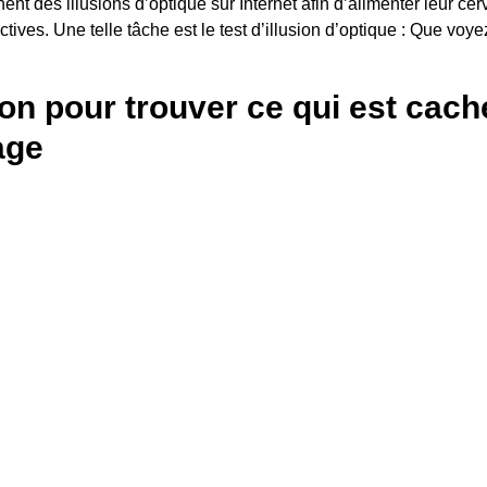
nt des illusions d’optique sur Internet afin d’alimenter leur ce
tives. Une telle tâche est le test d’illusion d’optique : Que voy
ion pour trouver ce qui est cac
age