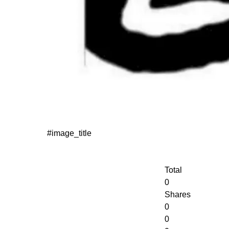
#image_title
Total
0
Shares
0
0