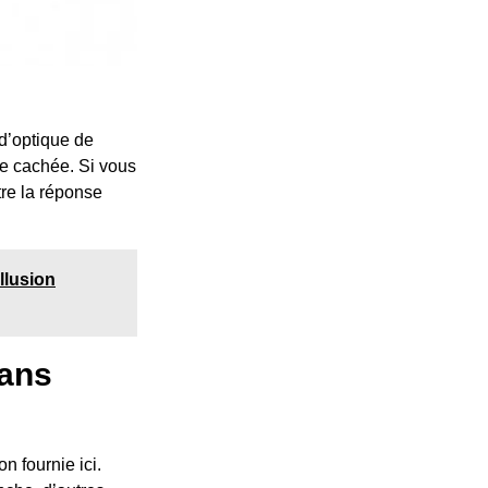
 d’optique de
ose cachée. Si vous
tre la réponse
llusion
dans
n fournie ici.