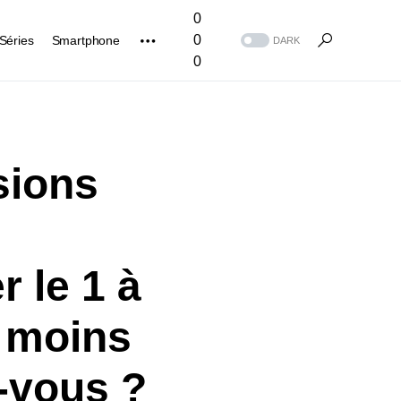
0
0
Séries
Smartphone
DARK
0
sions
r le 1 à
n moins
-vous ?