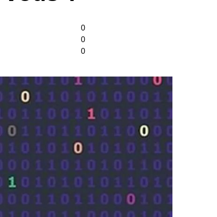
0
0
0