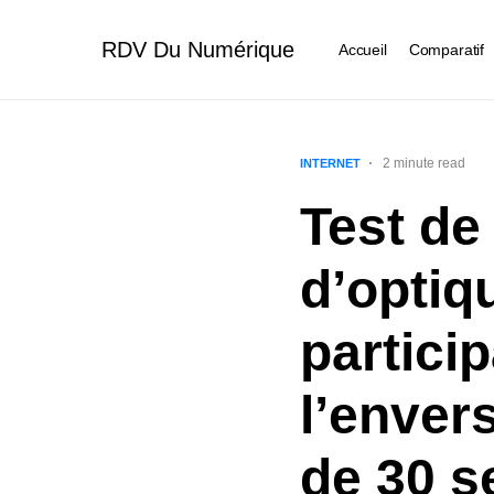
RDV Du Numérique
Accueil
Comparatif
2 minute read
INTERNET
Test de
d’optiq
partici
l’enver
de 30 s