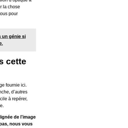
er la chose
sous pour
 un génie si
e.
s cette
e fournie ici.
nche, d’autres
cile à repérer,
e.
lignée de l’image
z pas, nous vous