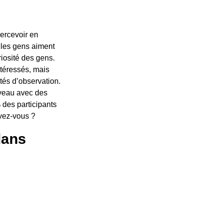
percevoir en
 les gens aiment
riosité des gens.
ntéressés, mais
tés d’observation.
rveau avec des
% des participants
uvez-vous ?
dans