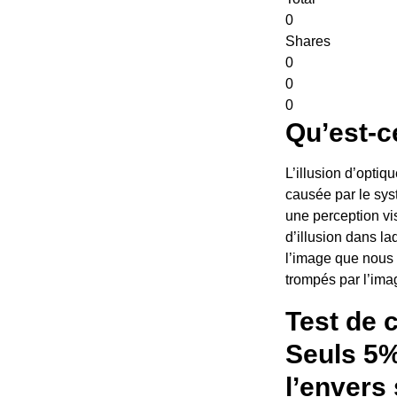
0
Shares
0
0
0
Qu’est-c
L’illusion d’optiq
causée par le syst
une perception vis
d’illusion dans l
l’image que nous 
trompés par l’ima
Test de c
Seuls 5%
l’envers