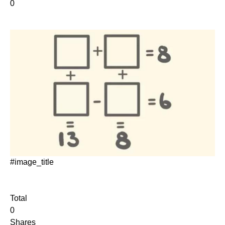
0
#image_title
Total
0
Shares