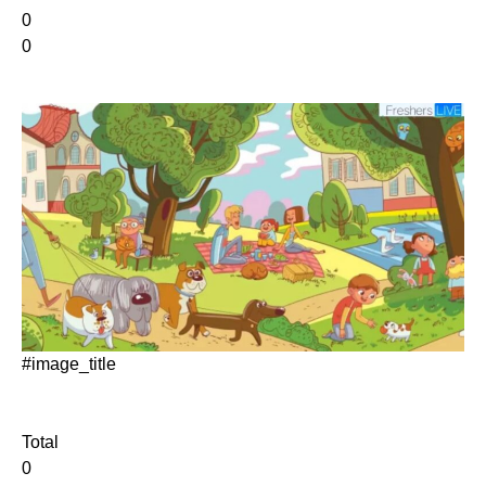
0
0
#image_title
Total
0