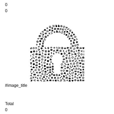
0
0
#image_title
Total
0