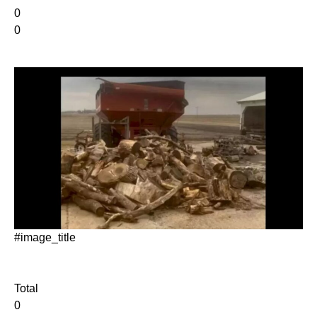
0
0
#image_title
Total
0