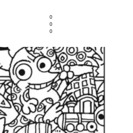
0
0
0