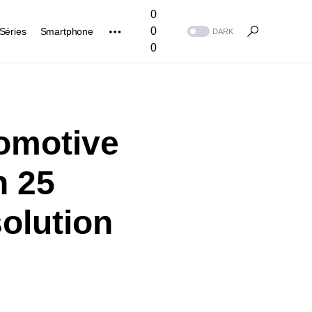
0
0
Séries
Smartphone
DARK
0
comotive
n 25
solution