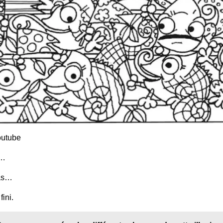
outube
s…
as…
fini.