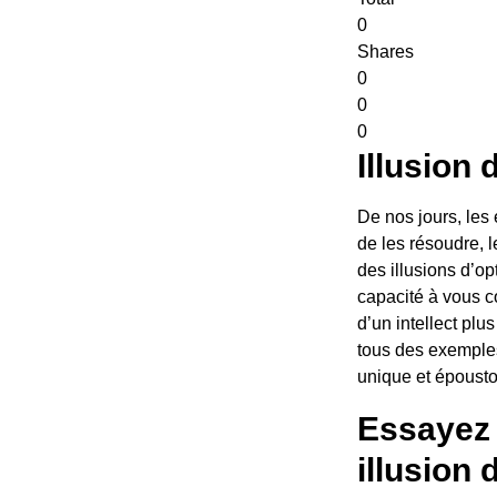
0
Shares
0
0
0
Illusion 
De nos jours, les 
de les résoudre, l
des illusions d’o
capacité à vous co
d’un intellect plus
tous des exemples
unique et épousto
Essayez 
illusion 