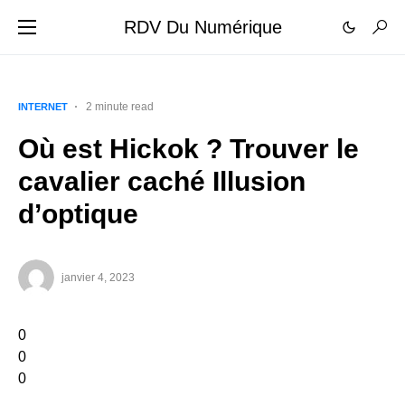
RDV Du Numérique
2 minute read
INTERNET
Où est Hickok ? Trouver le
cavalier caché Illusion
d’optique
janvier 4, 2023
0
0
0