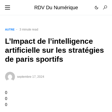
RDV Du Numérique
3 minute read
AUTRE
L’Impact de l’intelligence
artificielle sur les stratégies
de paris sportifs
septembre 17, 2024
0
0
0