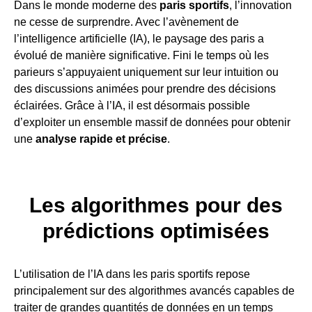
Dans le monde moderne des
paris sportifs
, l’innovation
ne cesse de surprendre. Avec l’avènement de
l’intelligence artificielle (IA), le paysage des paris a
évolué de manière significative. Fini le temps où les
parieurs s’appuyaient uniquement sur leur intuition ou
des discussions animées pour prendre des décisions
éclairées. Grâce à l’IA, il est désormais possible
d’exploiter un ensemble massif de données pour obtenir
une
analyse rapide et précise
.
Les algorithmes pour des
prédictions optimisées
L’utilisation de l’IA dans les paris sportifs repose
principalement sur des algorithmes avancés capables de
traiter de grandes quantités de données en un temps