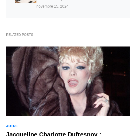
novembre 15, 2024
RELATED POSTS
AUTRE
Jacqueline Charlotte Dufresnoy :