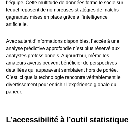
l’équipe. Cette multitude de données forme le socle sur
lequel reposent de nombreuses stratégies de matchs
gagnantes mises en place grâce à l’intelligence
artificielle.
Avec autant d’informations disponibles, l’accès à une
analyse prédictive approfondie n’est plus réservé aux
analystes professionnels. Aujourd’hui, même les
amateurs avertis peuvent bénéficier de perspectives
détaillées qui auparavant semblaient hors de portée.
C’est ici que la technologie rencontre véritablement le
divertissement pour enrichir l’expérience globale du
parieur.
L’accessibilité à l’outil statistique