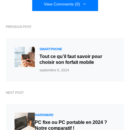
View Comments (0)
PREVIOUS POST
SMARTPHONE
Tout ce qu’il faut savoir pour
choisir son forfait mobile
septembre 6, 2024
NEXT POST
HARDWARE
PC fixe ou PC portable en 2024 ?
Notre comparatif !