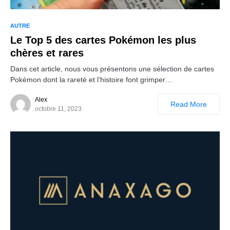
AUTRE
Le Top 5 des cartes Pokémon les plus
chères et rares
Dans cet article, nous vous présentons une sélection de cartes
Pokémon dont la rareté et l’histoire font grimper…
Alex
Read More
octobre 11, 2023