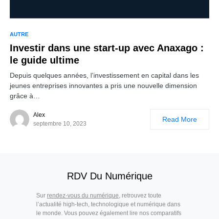
AUTRE
Investir dans une start-up avec Anaxago :
le guide ultime
Depuis quelques années, l’investissement en capital dans les
jeunes entreprises innovantes a pris une nouvelle dimension
grâce à…
Alex
Read More
septembre 10, 2023
RDV Du Numérique
Sur
rendez-vous du numérique
, retrouvez toute
l’actualité high-tech, technologique et numérique dans
le monde. Vous pouvez également lire nos comparatifs