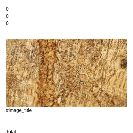
0
0
0
#image_title
Total