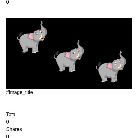
0
#image_title
Total
0
Shares
0