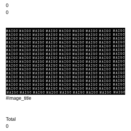
0
0
#image_title
Total
0