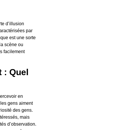
te d’illusion
aractérisées par
tique est une sorte
la scène ou
s facilement
t : Quel
percevoir en
 les gens aiment
riosité des gens.
ntéressés, mais
tés d’observation.