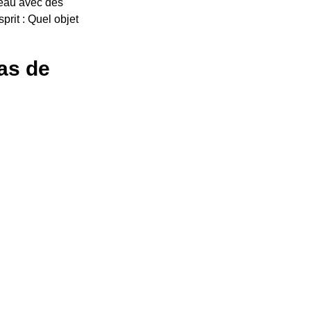
veau avec des
prit : Quel objet
pas de