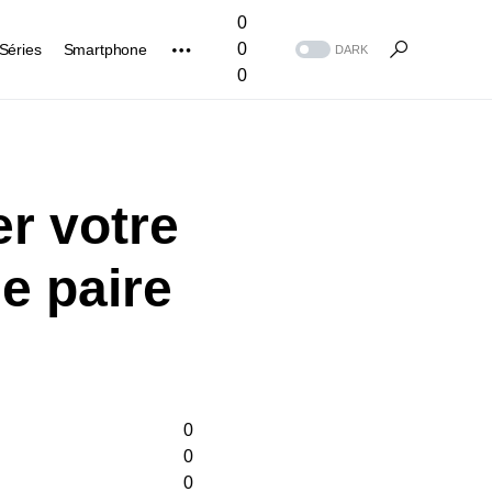
0
0
Séries
Smartphone
DARK
0
er votre
de paire
0
0
0