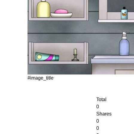
#image_title
Total
0
Shares
0
0