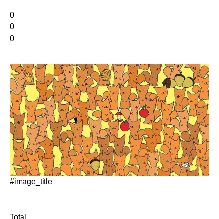
0
0
0
#image_title
Total