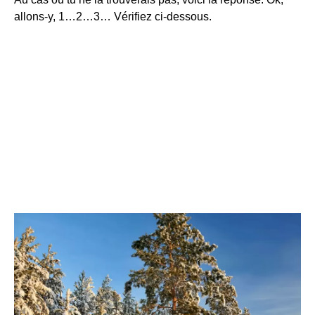
allons-y, 1…2…3… Vérifiez ci-dessous.