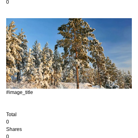
0
#image_title
Total
0
Shares
0