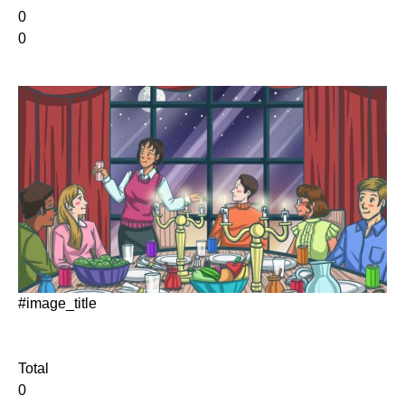
0
0
#image_title
Total
0