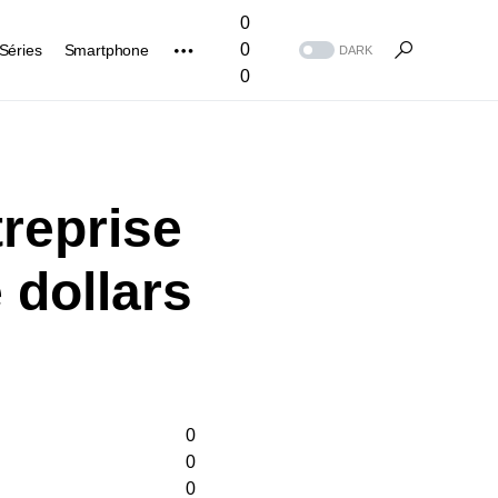
0
0
Séries
Smartphone
DARK
0
reprise
 dollars
0
0
0