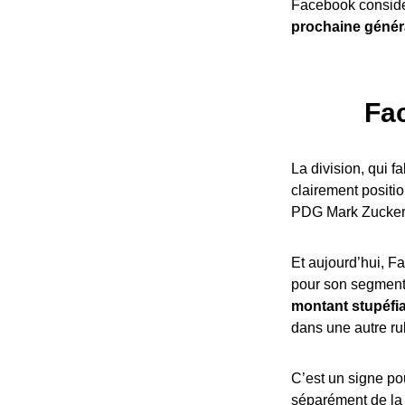
Facebook considèr
prochaine généra
Fac
La division, qui 
clairement posit
PDG Mark Zuckerb
Et aujourd’hui, F
pour son segment 
montant stupéfian
dans une autre ru
C’est un signe pou
séparément de la 