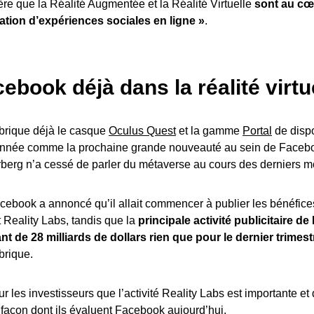
e que la Réalité Augmentée et la Réalité Virtuelle
sont au cœu
tion d’expériences sociales en ligne »
.
ebook déjà dans la réalité virtu
fabrique déjà le casque
Oculus Quest
et la gamme
Portal
de dispo
ionnée comme la prochaine grande nouveauté au sein de Faceboo
erg n’a cessé de parler du métaverse au cours des derniers m
acebook a annoncé qu’il allait commencer à publier les bénéfic
Reality Labs, tandis que la
principale activité publicitaire d
t de 28 milliards de dollars rien que pour le dernier trimest
brique.
r les investisseurs que l’activité Reality Labs est importante et 
façon dont ils évaluent Facebook aujourd’hui.