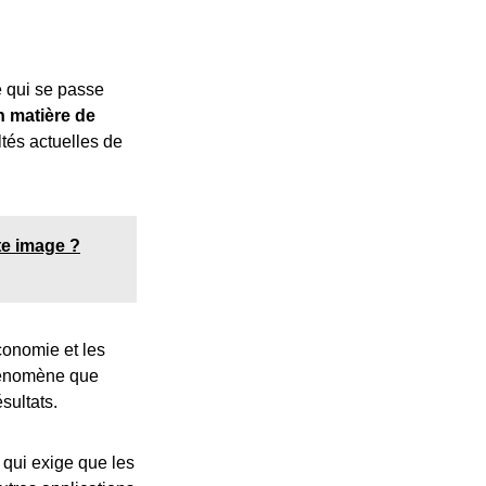
e qui se passe
n matière de
ltés actuelles de
te image ?
conomie et les
phénomène que
sultats.
 qui exige que les