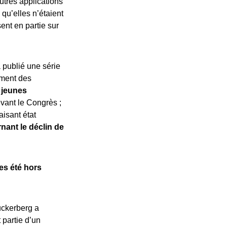
autres applications
qu’elles n’étaient
sent en partie sur
 publié une série
ment des
 jeunes
evant le Congrès ;
aisant état
nant le déclin de
es été hors
uckerberg a
 partie d’un