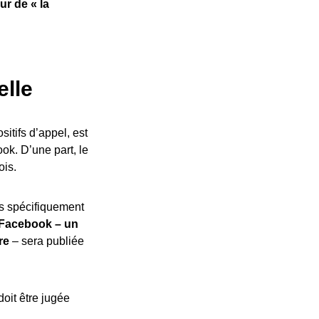
r de « la
elle
sitifs d’appel, est
k. D’une part, le
ois.
es spécifiquement
e Facebook – un
re
– sera publiée
doit être jugée