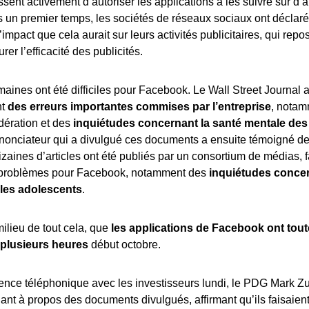
issent activement d’autoriser les applications à les suivre sur d’
s un premier temps, les sociétés de réseaux sociaux ont déclaré 
’impact que cela aurait sur leurs activités publicitaires, qui repo
rer l’efficacité des publicités.
aines ont été difficiles pour Facebook. Le Wall Street Journal a
nt
des erreurs importantes commises par l’entreprise
, notam
ération et des
inquiétudes concernant la santé mentale des
 dénonciateur qui a divulgué ces documents a ensuite témoigné d
izaines d’articles ont été publiés par un consortium de médias, f
 problèmes pour Facebook, notamment des
inquiétudes concer
z les adolescents
.
ilieu de tout cela, que
les applications de Facebook ont tout
 plusieurs heures
début octobre.
ence téléphonique avec les investisseurs lundi, le PDG Mark Z
ant à propos des documents divulgués, affirmant qu’ils faisaient