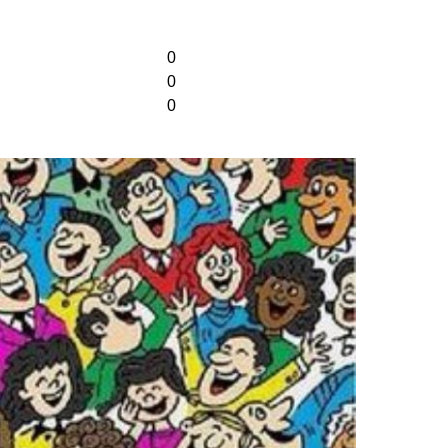
0
0
0