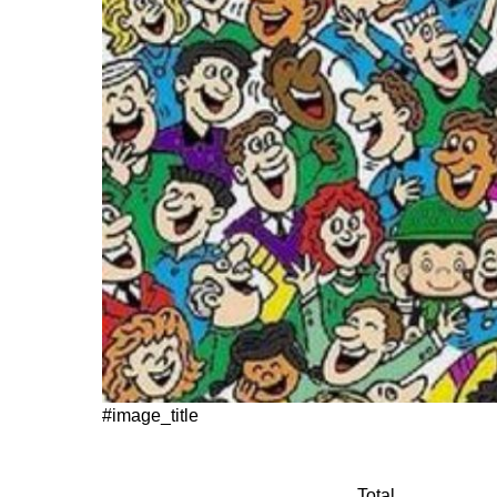
#image_title
Total