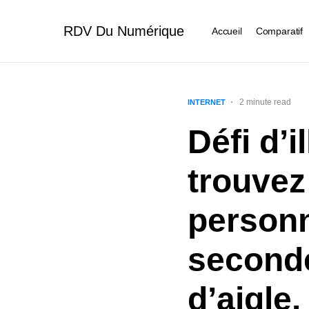
RDV Du Numérique
Accueil
Comparatif
2 minute read
INTERNET
Défi d’i
trouvez
personn
seconde
d’aigle.