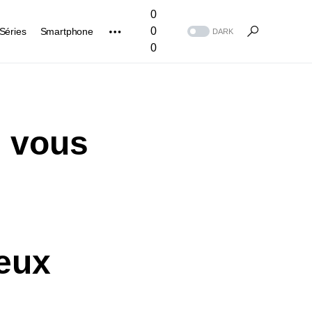
0
0
Séries
Smartphone
DARK
0
i vous
eux