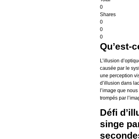
0
Shares
0
0
0
Qu’est-ce
L’illusion d’optiq
causée par le syst
une perception vis
d’illusion dans l
l’image que nous 
trompés par l’ima
Défi d’il
singe pa
secondes