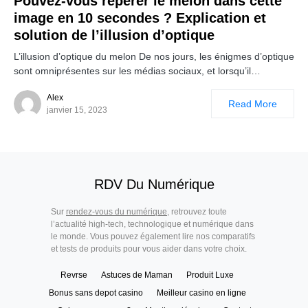
Pouvez-vous repérer le melon dans cette
image en 10 secondes ? Explication et
solution de l’illusion d’optique
L’illusion d’optique du melon De nos jours, les énigmes d’optique
sont omniprésentes sur les médias sociaux, et lorsqu’il…
Alex
Read More
janvier 15, 2023
RDV Du Numérique
Sur
rendez-vous du numérique
, retrouvez toute
l’actualité high-tech, technologique et numérique dans
le monde. Vous pouvez également lire nos comparatifs
et tests de produits pour vous aider dans votre choix.
Revrse
Astuces de Maman
Produit Luxe
Bonus sans depot casino
Meilleur casino en ligne