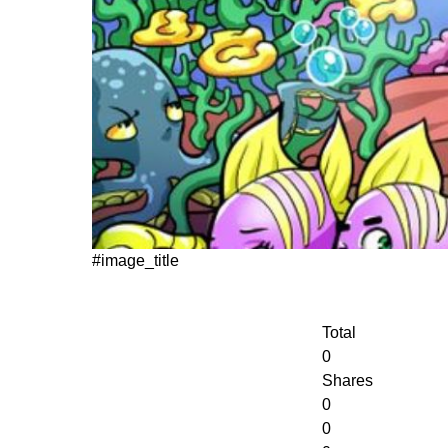
#image_title
Total
0
Shares
0
0