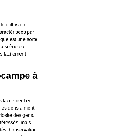
te d’illusion
aractérisées par
tique est une sorte
la scène ou
s facilement
ppocampe à
.
s facilement en
 les gens aiment
riosité des gens.
ntéressés, mais
tés d’observation.