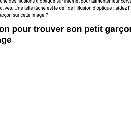
ché des illusions d’optique sur Internet pour alimenter leur cer
tives. Une telle tâche est le défi de l’illusion d’optique : aidez
garçon sur cette image ?
ion pour trouver son petit garç
age