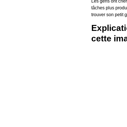
Les gens ont cher
tâches plus produc
trouver son petit 
Explicat
cette im