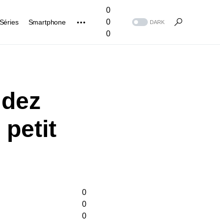
0
0
Séries
Smartphone
DARK
0
idez
petit
0
0
0