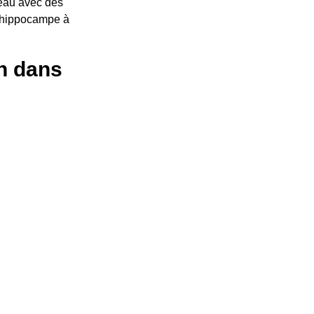
veau avec des
 l’hippocampe à
on dans