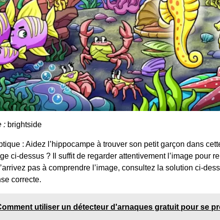
e :
brightside
optique : Aidez l’hippocampe à trouver son petit garçon dans cett
ge ci-dessus ? Il suffit de regarder attentivement l’image pour r
’arrivez pas à comprendre l’image, consultez la solution ci-des
se correcte.
omment utiliser un détecteur d'arnaques gratuit pour se p