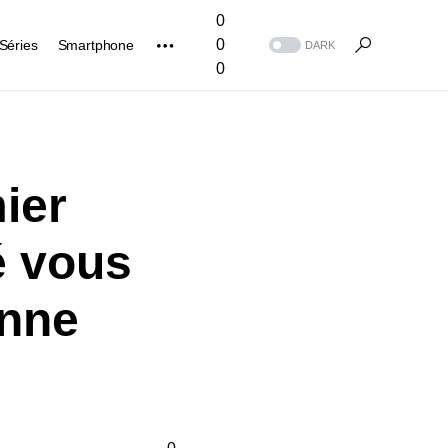
0
0
Séries
Smartphone
DARK
0
ier
é vous
onne