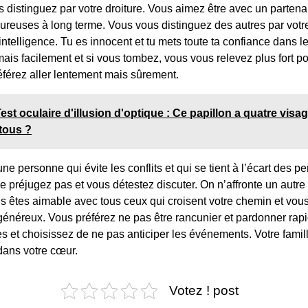
distinguez par votre droiture. Vous aimez être avec un partena
ureuses à long terme. Vous vous distinguez des autres par votre
e intelligence. Tu es innocent et tu mets toute ta confiance dans l
is facilement et si vous tombez, vous vous relevez plus fort po
référez aller lentement mais sûrement.
est oculaire d'illusion d'optique : Ce papillon a quatre visa
tous ?
ne personne qui évite les conflits et qui se tient à l’écart des 
e préjugez pas et vous détestez discuter. On n’affronte un autre
us êtes aimable avec tous ceux qui croisent votre chemin et vou
ès généreux. Vous préférez ne pas être rancunier et pardonner ra
es et choisissez de ne pas anticiper les événements. Votre fami
 dans votre cœur.
Votez ! post