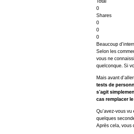
Total
0
Shares
0
0
0
Beaucoup d’inter
Selon les comment
vous ne connaiss
quelconque. Si vou
Mais avant d’aller 
tests de personn
s’agit simplemen
cas remplacer le
Qu’avez-vous vu 
quelques secondes
Après cela, vous d