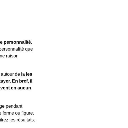
de personnalité
.
personnalité que
ne raison
t autour de la
les
yer. En bref, il
euvent en aucun
age pendant
 forme ou figure.
rez les résultats.