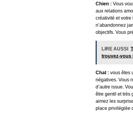
Chien :
Vous vous 
aux relations amo
créativité et votr
n’abandonnez jama
objectifs. Vous p
LIRE AUSSI
T
trouvez-vous 
Chat :
vous êtes u
négatives. Vous n
d’autre issue. Vo
être gentil et tr
aimez les surpris
place privilégiée