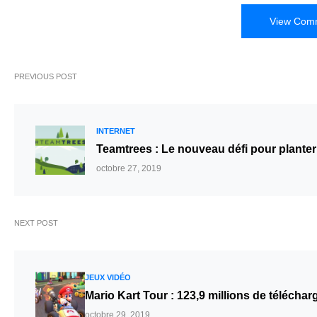
View Comm
PREVIOUS POST
INTERNET
Teamtrees : Le nouveau défi pour planter 
octobre 27, 2019
NEXT POST
JEUX VIDÉO
Mario Kart Tour : 123,9 millions de télécha
octobre 29, 2019