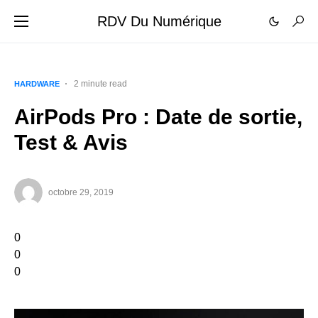
RDV Du Numérique
2 minute read
HARDWARE
AirPods Pro : Date de sortie,
Test & Avis
octobre 29, 2019
0
0
0